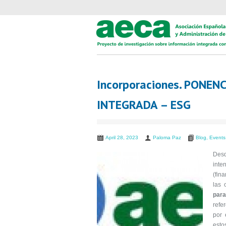
Incorporaciones. PONE
INTEGRADA – ESG
April 28, 2023
Paloma Paz
Blog
,
Events
Desd
int
(fin
las 
para
refe
por 
esto