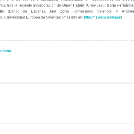
tos, tras la reciente incorporación de
Omar Hatem
(Crea-Sset),
Borja Fernánde
llo
(Banco de España),
Ana Zorio
(Universidad Valencia) y
Andree
cu
(Universidad Europea de Valencia) (más info en
https://is.aeca.es/team/
)
 paloma