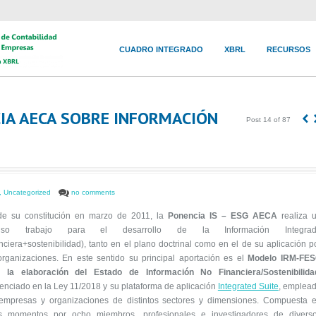
CUADRO INTEGRADO
XBRL
RECURSOS
‹
NCIA AECA SOBRE INFORMACIÓN
Post 14 of 87
,
Uncategorized
no comments
e su constitución en marzo de 2011, la
Ponencia IS – ESG AECA
realiza 
enso trabajo para el desarrollo de la Información Integra
anciera+sostenibilidad), tanto en el plano doctrinal como en el de su aplicación p
organizaciones. En este sentido su principal aportación es el
Modelo IRM-FE
 la elaboración del Estado de Información No Financiera/Sostenibilida
renciado en la Ley 11/2018 y su plataforma de aplicación
Integrated Suite
, emplea
empresas y organizaciones de distintos sectores y dimensiones. Compuesta 
s momentos por ocho miembros, profesionales e investigadores de divers