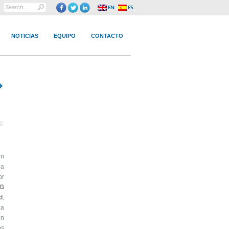
NOTICIAS
EQUIPO
CONTACTO
›
un
da
or
SG
d
,
da
en
os