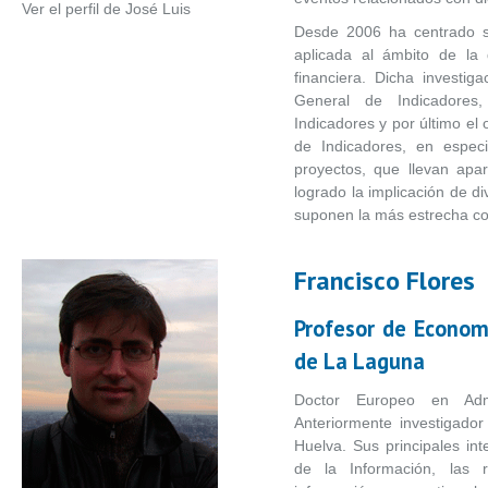
Ver el perfil de José Luis
Desde 2006 ha centrado su
aplicada al ámbito de la 
financiera. Dicha investig
General de Indicadores
Indicadores y por último el
de Indicadores, en espec
proyectos, que llevan ap
logrado la implicación de d
suponen la más estrecha co
Francisco Flores
Profesor de Econom
de La Laguna
Doctor Europeo en Admi
Anteriormente investigado
Huelva. Sus principales int
de la Información, las r