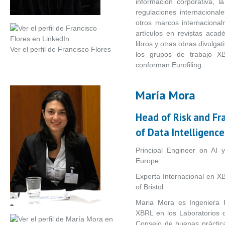
información corporativa, l
regulaciones internacionale
otros marcos internaciona
artículos en revistas acad
libros y otras obras divulg
Ver el perfil de Francisco Flores
los grupos de trabajo X
conforman Eurofiling.
María Mora
Head of Risk and Fr
of Data Intelligence
Principal Engineer on AI 
Europe
Experta Internacional en XB
of Bristol
Maria Mora es Ingeniera Pri
XBRL en los Laboratorios d
Consejo de buenas práctica