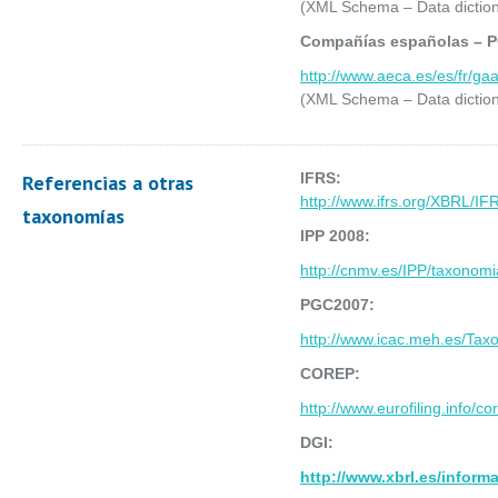
(XML Schema – Data diction
Compañías españolas – P
http://www.aeca.es/es/fr/g
(XML Schema – Data diction
IFRS:
Referencias a otras
http://www.ifrs.org/XBRL
taxonomías
IPP 2008:
http://cnmv.es/IPP/taxonom
PGC2007:
http://www.icac.meh.es/Ta
COREP:
http://www.eurofiling.info
DGI:
http://www.xbrl.es/inform