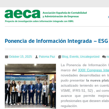
Ponencia de Información Integrada – ESG
October 15, 2025
Paloma Paz
Blog
,
Events
,
Uncategorized
n
La Ponencia de Información 
marco del
XXIII Congreso Int
novedades desarrolladas en l
pudo presentar
la nueva plat
actualizado teniendo en cuen
VSME, IFRS S1, S2) , así como
avance que permite mejorar
profesionales que deseen elabo
regulación.