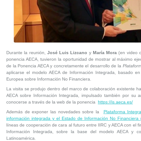
Durante la reunión,
José Luis Lizcano
y
María Mora
(en video c
ponencia AECA, tuvieron la oportunidad de mostrar al máximo eje
de la Ponencia AECA y concretamente el desarrollo de la
Plataform
aplicarse el modelo AECA de Información Integrada, basado en 
Europea sobre Información No Financiera.
La visita se produjo dentro del marco de colaboración existente h
AECA sobre Información Integrada, impulsado también por su 
conocerse a través de la web de la ponencia
https://is.aeca.es/
Además de exponer las novedades sobre la
Plataforma Integra
información integrada y el Estado de Información No Financiera
líneas de cooperación de cara al futuro entre IIRC y AECA con el fi
Información Integrada, sobre la base del modelo AECA y co
Latinoamérica.