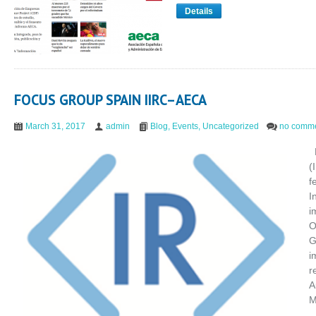
Details
FOCUS GROUP SPAIN IIRC–AECA
March 31, 2017
admin
Blog
,
Events
,
Uncategorized
no comm
E
(
f
I
i
O
G
i
r
A
M