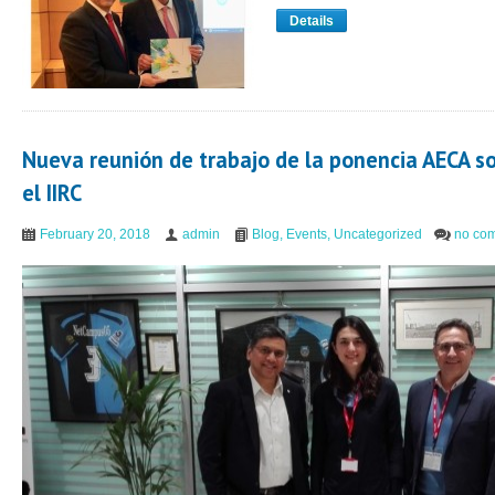
Details
Nueva reunión de trabajo de la ponencia AECA s
el IIRC
February 20, 2018
admin
Blog
,
Events
,
Uncategorized
no co