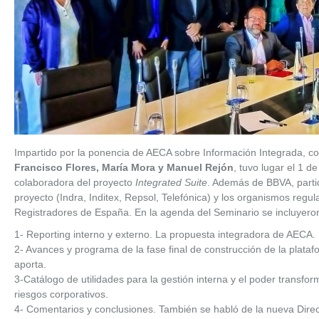
Impartido por la ponencia de AECA sobre Información Integrada, 
Francisco Flores, María Mora y Manuel Rejón
, tuvo lugar el 1 d
colaboradora del proyecto
Integrated Suite
. Además de BBVA, parti
proyecto (Indra, Inditex, Repsol, Telefónica) y los organismos re
Registradores de España. En la agenda del Seminario se incluyeron
1- Reporting interno y externo. La propuesta integradora de AECA.
2- Avances y programa de la fase final de construcción de la plataf
aporta.
3-Catálogo de utilidades para la gestión interna y el poder transfor
riesgos corporativos.
4- Comentarios y conclusiones. También se habló de la nueva Direc