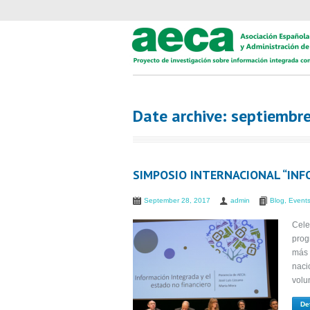
Date archive: septiembr
SIMPOSIO INTERNACIONAL “INF
September 28, 2017
admin
Blog
,
Event
Cele
prog
más 
naci
volu
De