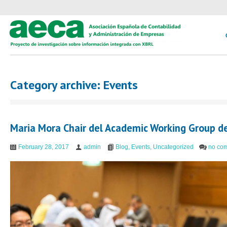
Category archive: Events
Maria Mora Chair del Academic Working Group d
February 28, 2017
admin
Blog
,
Events
,
Uncategorized
no co