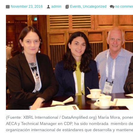
November 23, 2016
admin
Events
,
Uncategorized
no commen
(Fuente: XBRL International / DataAmplified.org) María Mora, ponen
AECA y Technical Manager en CDP, ha sido nombrada miembro del B
organización internacional de estándares que desarrolla y mantien