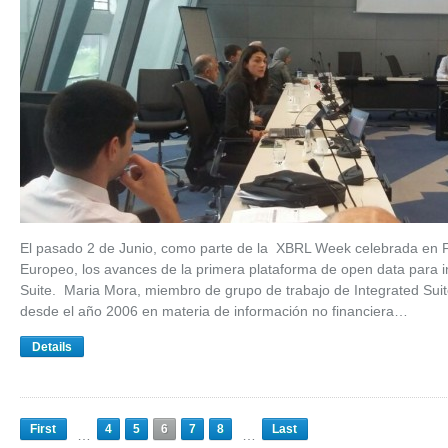
El pasado 2 de Junio, como parte de la XBRL Week celebrada en F
Europeo, los avances de la primera plataforma de open data para 
Suite. Maria Mora, miembro de grupo de trabajo de Integrated Sui
desde el año 2006 en materia de información no financiera…
Details
First
4
5
6
7
8
Last
…
…