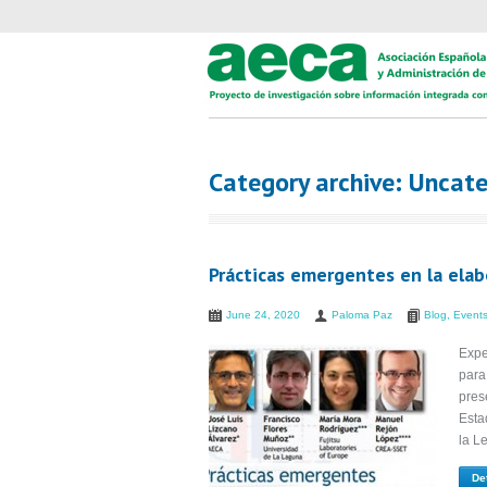
Category archive: Uncat
Prácticas emergentes en la elab
June 24, 2020
Paloma Paz
Blog
,
Event
Expe
para
pres
Esta
la L
De