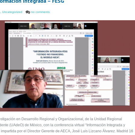
ormación Integrada – FESG
s
,
Uncategorized
no comments
estigación en Desarrollo Regional y Organizacional, de la Unidad Regional
nte (UAdeO) de México, con la conferencia virtual “Información Integrada y
mpartida por el Director Gerente de AECA, José Luis Lizcano Álvarez. Madrid 16