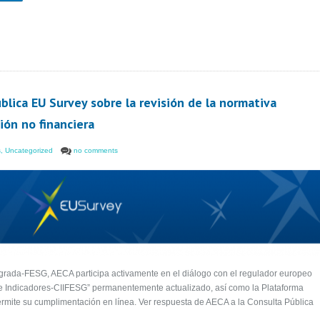
blica EU Survey sobre la revisión de la normativa
ón no financiera
s
,
Uncategorized
no comments
egrada-FESG, AECA participa activamente en el diálogo con el regulador europeo
e Indicadores-CIIFESG” permanentemente actualizado, así como la Plataforma
 permite su cumplimentación en línea. Ver respuesta de AECA a la Consulta Pública