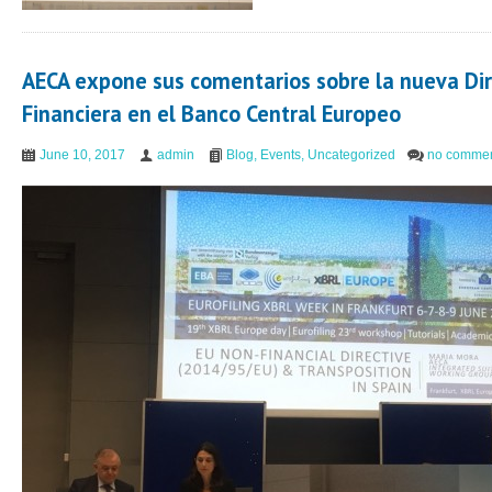
AECA expone sus comentarios sobre la nueva Dir
Financiera en el Banco Central Europeo
June 10, 2017
admin
Blog
,
Events
,
Uncategorized
no comme