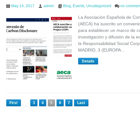
May 14, 2017
admin
Blog
,
Events
,
Uncategorized
no commen
La Asociación Española de Con
(AECA) ha suscrito un convenio
para establecer un marco de co
investigación y difusión de la 
la Responsabilidad Social Cor
MADRID, 3 (EUROPA…
Details
First
3
4
5
6
7
Last
…