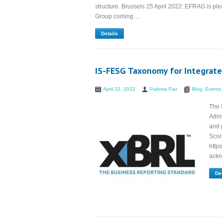
structure. Brussels 25 April 2022: EFRAG is ple
Group coming…
Details
IS-FESG Taxonomy for Integrat
April 22, 2022
Paloma Paz
Blog
,
Events
The 
Admi
and p
Scor
http
ackn
De