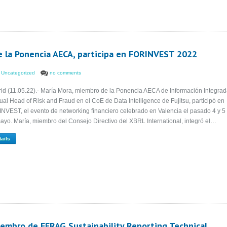
de la Ponencia AECA, participa en FORINVEST 2022
,
Uncategorized
no comments
id (11.05.22).- María Mora, miembro de la Ponencia AECA de Información Integra
tual Head of Risk and Fraud en el CoE de Data Intelligence de Fujitsu, participó en
NVEST, el evento de networking financiero celebrado en Valencia el pasado 4 y 5
ayo. María, miembro del Consejo Directivo del XBRL International, integró el…
tails
embro de EFRAG Sustainability Reporting Technical