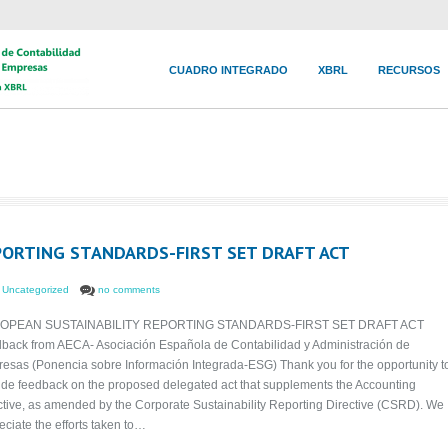
CUADRO INTEGRADO
XBRL
RECURSOS
PORTING STANDARDS-FIRST SET DRAFT ACT
,
Uncategorized
no comments
OPEAN SUSTAINABILITY REPORTING STANDARDS-FIRST SET DRAFT ACT
back from AECA- Asociación Española de Contabilidad y Administración de
esas (Ponencia sobre Información Integrada-ESG) Thank you for the opportunity t
ide feedback on the proposed delegated act that supplements the Accounting
ctive, as amended by the Corporate Sustainability Reporting Directive (CSRD). We
eciate the efforts taken to…