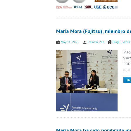
María Mora (Fujitsu), miembro 
May 11, 2022
Paloma Paz
Blog
,
Events
Madr
y ac
FORI
de m
De
María Mora ha sido nombrada mi