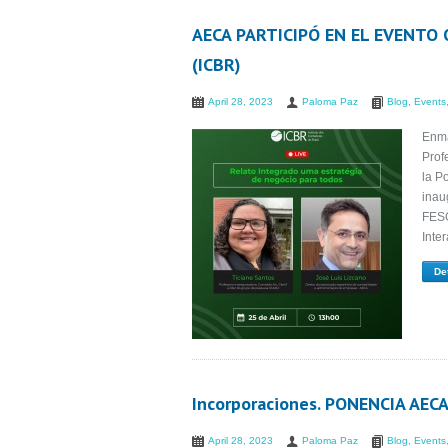
AECA PARTICIPÓ EN EL EVENTO
(ICBR)
April 28, 2023
Paloma Paz
Blog
,
Events
Enma
Prof
la P
inau
FESG
Inte
De
Incorporaciones. PONENCIA AE
April 28, 2023
Paloma Paz
Blog
,
Events