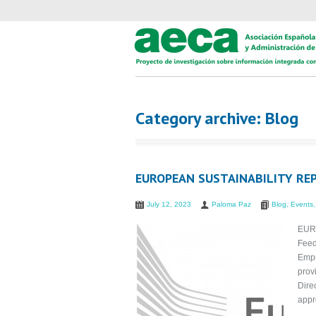
Category archive: Blog
EUROPEAN SUSTAINABILITY RE
July 12, 2023
Paloma Paz
Blog
,
Events
EUR
Feed
Empr
prov
Dire
appr