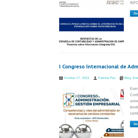
INFO
De
I Congreso Internacional de Adm
October 17, 2022
Paloma Paz
Blog
,
Eve
Even
Cont
univ
tend
camb
De