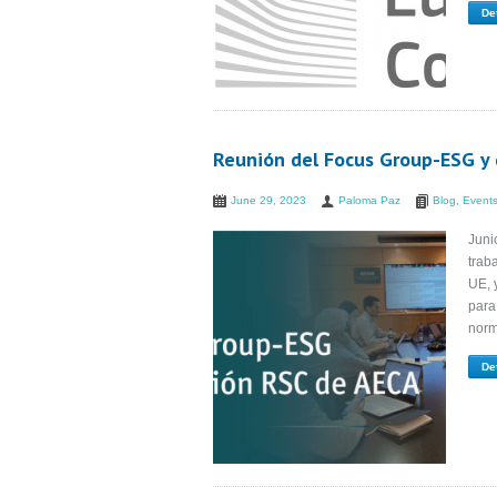
De
Reunión del Focus Group-ESG y 
June 29, 2023
Paloma Paz
Blog
,
Event
Juni
trab
UE, 
para
norm
De