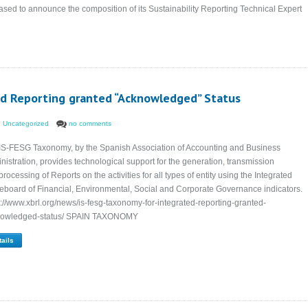
ased to announce the composition of its Sustainability Reporting Technical Expert
ed Reporting granted “Acknowledged” Status
,
Uncategorized
no comments
IS-FESG Taxonomy, by the Spanish Association of Accounting and Business
nistration, provides technological support for the generation, transmission
rocessing of Reports on the activities for all types of entity using the Integrated
eboard of Financial, Environmental, Social and Corporate Governance indicators.
s://www.xbrl.org/news/is-fesg-taxonomy-for-integrated-reporting-granted-
owledged-status/ SPAIN TAXONOMY
tails