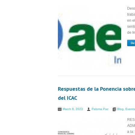
Desd
trab
en e
sent
de I
De
Respuestas de la Ponencia sobre
del ICAC
March 8, 2023
Paloma Paz
Blog
,
Events
RES
ADMI
a l