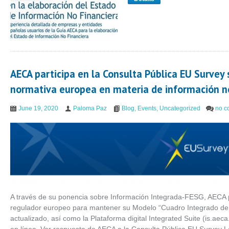
AECA participa en la Consulta Pública EU Survey s
normativa europea en materia de información no
June 19, 2020
Paloma Paz
Blog
,
Events
,
Uncategorized
no c
A través de su ponencia sobre Información Integrada-FESG, AECA pa
regulador europeo para mantener su Modelo “Cuadro Integrado d
actualizado, así como la Plataforma digital Integrated Suite (is.ae