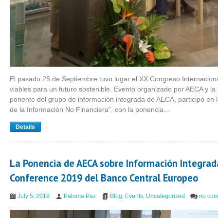
El pasado 25 de Septiembre tuvo lugar el XX Congreso Internaci
viables para un futuro sostenible. Evento organizado por AECA y l
ponente del grupo de información integrada de AECA, participó en 
de la Información No Financiera”, con la ponencia…
Details
La Ponencia de AECA sobre Información Integrada 
Conference 2019 del Banco Central Europeo
July 5, 2019
Paloma Paz
Blog
,
Events
,
Uncategorized
no co