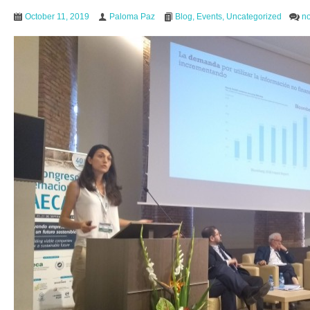
October 11, 2019
Paloma Paz
Blog
,
Events
,
Uncategorized
n