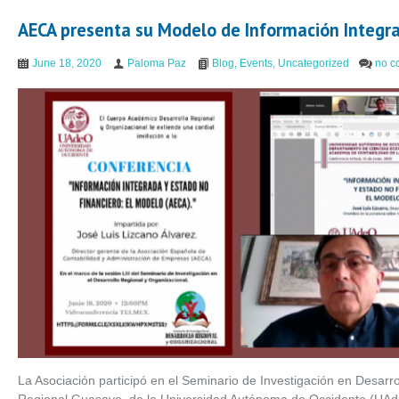
AECA presenta su Modelo de Información Integr
June 18, 2020
Paloma Paz
Blog
,
Events
,
Uncategorized
no c
La Asociación participó en el Seminario de Investigación en Desarro