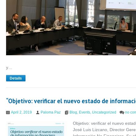
y…
Details
“Objetivo: verificar el nuevo estado de informaci
April 2, 2019
Paloma Paz
Blog
,
Events
,
Uncategorized
no co
Objetivo: verificar el nuevo esta
José Luis Lizcano, Director Ger