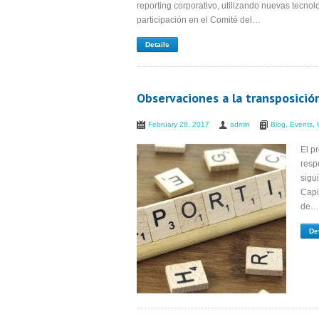
reporting corporativo, utilizando nuevas tecnol
participación en el Comité del…
Details
Observaciones a la transposición
February 28, 2017
admin
Blog
,
Events
,
El p
resp
sigu
Capi
de…
De