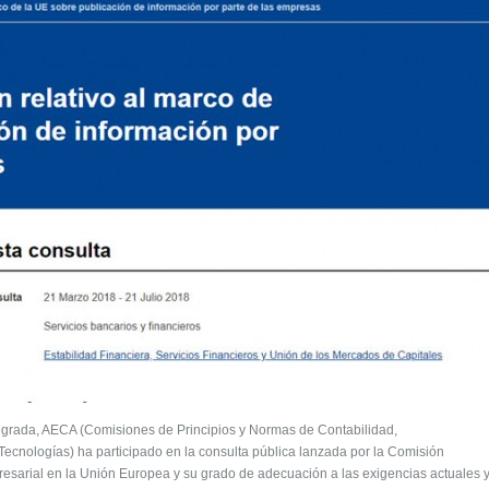
egrada, AECA (Comisiones de Principios y Normas de Contabilidad,
ecnologías) ha participado en la consulta pública lanzada por la Comisión
sarial en la Unión Europea y su grado de adecuación a las exigencias actuales 