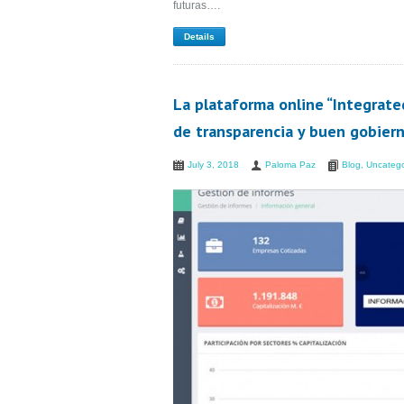
futuras….
Details
La plataforma online “Integrated
de transparencia y buen gobier
July 3, 2018
Paloma Paz
Blog
,
Uncatego