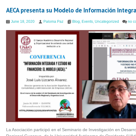
AECA presenta su Modelo de Información Integr
June 18, 2020
Paloma Paz
Blog
,
Events
,
Uncategorized
no c
La Asociación participó en el Seminario de Investigación en Desarro