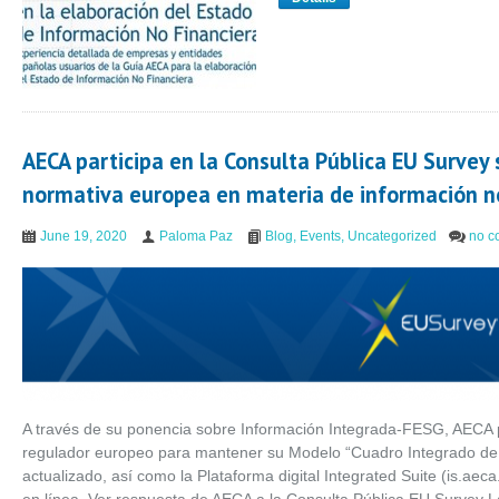
AECA participa en la Consulta Pública EU Survey s
normativa europea en materia de información no
June 19, 2020
Paloma Paz
Blog
,
Events
,
Uncategorized
no c
A través de su ponencia sobre Información Integrada-FESG, AECA pa
regulador europeo para mantener su Modelo “Cuadro Integrado d
actualizado, así como la Plataforma digital Integrated Suite (is.ae