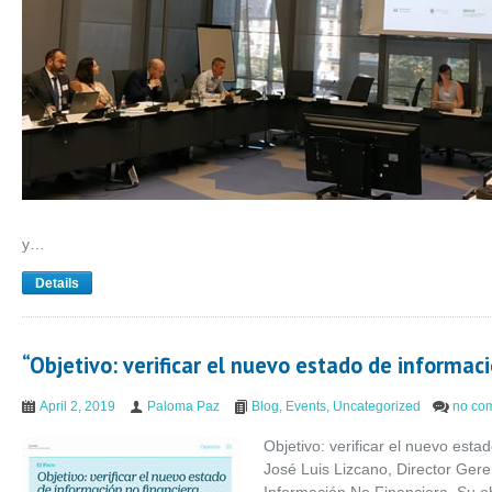
y…
Details
“Objetivo: verificar el nuevo estado de informaci
April 2, 2019
Paloma Paz
Blog
,
Events
,
Uncategorized
no co
Objetivo: verificar el nuevo esta
José Luis Lizcano, Director Ger