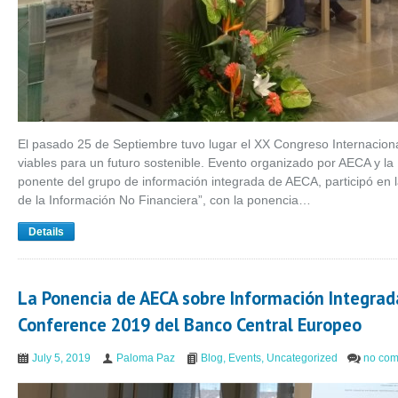
El pasado 25 de Septiembre tuvo lugar el XX Congreso Internaci
viables para un futuro sostenible. Evento organizado por AECA y l
ponente del grupo de información integrada de AECA, participó en 
de la Información No Financiera”, con la ponencia…
Details
La Ponencia de AECA sobre Información Integrada 
Conference 2019 del Banco Central Europeo
July 5, 2019
Paloma Paz
Blog
,
Events
,
Uncategorized
no co