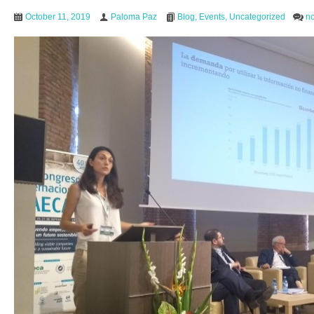
October 11, 2019
Paloma Paz
Blog
,
Events
,
Uncategorized
n